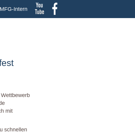
MFG-Intern
fest
n Wettbewerb
de
h mit
zu schnellen