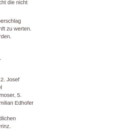
ht die nicht
berschlag
ft zu werten.
rden.
.
2. Josef
l
moser, 5.
imilian Edhofer
dlichen
rinz.