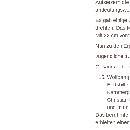
Aufsetzern die
andeutungswei
Es gab einige 
drehten. Das M
Mit 22 cm vom 
Nun zu den Er
Jugendliche 1
Gesamtwertun
Wolfgang 
Endsbille
Kammergru
Christian
und mit n
Das berühmte 
erhielten eine