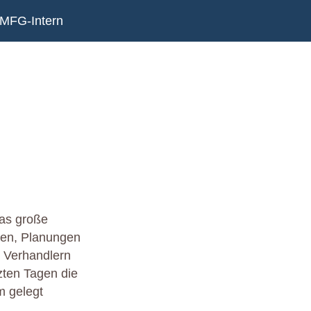
MFG-Intern
das große
gen, Planungen
, Verhandlern
zten Tagen die
m gelegt