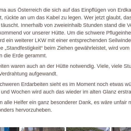
rma aus Österreich die sich auf das Einpflügen von Erdk
at, rückte an um das Kabel zu legen. Wer jetzt glaubt, da
täuscht. Innerhalb von zweieinhalb Stunden stand die V
kommend vor unserer Hütte. Um die schwere Pflugeinhei
d ein weiterer LKW mit einer entsprechenden Seilwinde
ie „Standfestigkeit“ beim Ziehen gewährleistet, wird vom
 in die Erde gerammt.
eiten waren auch an der Hütte notwendig. Viele, viele S
e Verdrahtung aufgewandt.
chweren Erdarbeiten sieht es im Moment noch etwas wü
und Wochen wird auch das wieder im alten Glanz erstra
an alle Helfer ein ganz besonderer Dank, es wäre unfair 
onders hervorzuheben.