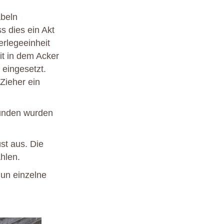
abeln
ss dies ein Akt
erlegeeinheit
t in dem Acker
 eingesetzt.
 Zieher ein
tunden wurden
st aus. Die
hlen.
nun einzelne