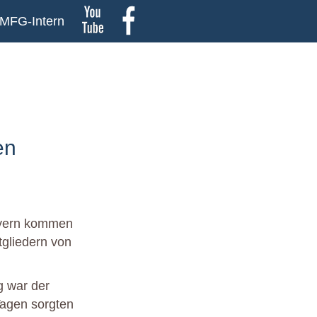
MFG-Intern
en
Bayern kommen
tgliedern von
g war der
Tagen sorgten