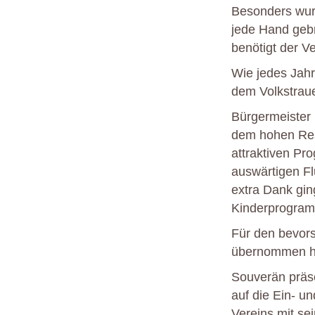
Besonders wur
jede Hand gebr
benötigt der V
Wie jedes Jahr
dem Volkstrau
Bürgermeister
dem hohen Resp
attraktiven Pr
auswärtigen Fl
extra Dank gin
Kinderprogram
Für den bevor
übernommen hat
Souverän präse
auf die Ein- u
Vereins mit se