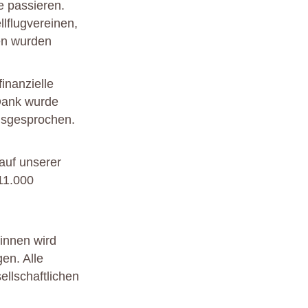
e passieren.
lflugvereinen,
ten wurden
inanzielle
Dank wurde
usgesprochen.
auf unserer
11.000
ginnen wird
en. Alle
llschaftlichen