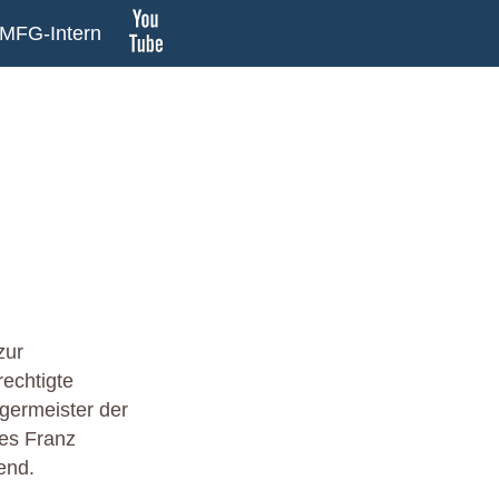
MFG-Intern
zur
echtigte
germeister der
tes Franz
end.