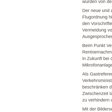
wurden von de
Der neue und a
Flugordnung hin
den Vorschrift
Vermeidung von
Ausgesprochen 
Beim Punkt Ve
Rentnernachmi
in Zukunft bei
Mikrofonanlage
Als Gastrefere
Verkehrsminist
beschränken d
Zwischenzeit 
zu verhindern 
Mit der Bilder