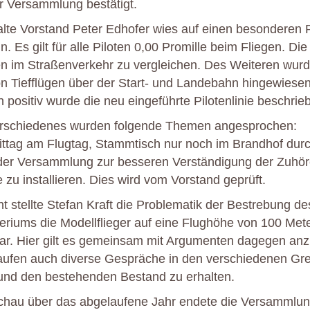
r Versammlung bestätigt.
lte Vorstand Peter Edhofer wies auf einen besonderen P
. Es gilt für alle Piloten 0,00 Promille beim Fliegen. Die 
en im Straßenverkehr zu vergleichen. Des Weiteren wurd
 Tiefflügen über der Start- und Landebahn hingewiesen
positiv wurde die neu eingeführte Pilotenlinie beschrie
rschiedenes wurden folgende Themen angesprochen:
ttag am Flugtag, Stammtisch nur noch im Brandhof dur
 der Versammlung zur besseren Verständigung der Zuhör
 zu installieren. Dies wird vom Vorstand geprüft.
nt stellte Stefan Kraft die Problematik der Bestrebung de
eriums die Modellflieger auf eine Flughöhe von 100 Met
ar. Hier gilt es gemeinsam mit Argumenten dagegen anz
laufen auch diverse Gespräche in den verschiedenen Gr
und den bestehenden Bestand zu erhalten.
schau über das abgelaufene Jahr endete die Versammlun