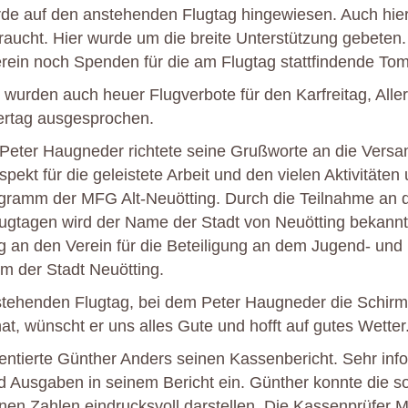
de auf den anstehenden Flugtag hingewiesen. Auch hier
aucht. Hier wurde um die breite Unterstützung gebeten
erein noch Spenden für die am Flugtag stattfindende Tom
 wurden auch heuer Flugverbote für den Karfreitag, Aller
ertag ausgesprochen.
 Peter Haugneder richtete seine Grußworte an die Vers
ekt für die geleistete Arbeit und den vielen Aktivitäte
ogramm der MFG Alt-Neuötting. Durch die Teilnahme an d
ugtagen wird der Name der Stadt von Neuötting bekannt
g an den Verein für die Beteiligung an dem Jugend- und
m der Stadt Neuötting.
stehenden Flugtag, bei dem Peter Haugneder die Schirm
, wünscht er uns alles Gute und hofft auf gutes Wetter
ntierte Günther Anders seinen Kassenbericht. Sehr info
nd Ausgaben in seinem Bericht ein. Günther konnte die s
inen Zahlen eindrucksvoll darstellen. Die Kassenprüfer M