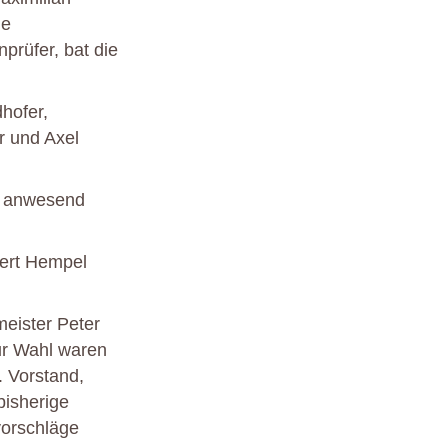
ie
prüfer, bat die
dhofer,
r und Axel
ht anwesend
bert Hempel
eister Peter
ur Wahl waren
. Vorstand,
bisherige
lvorschläge