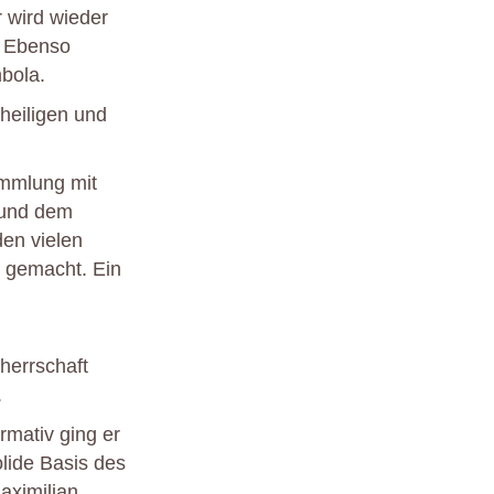
 wird wieder
. Ebenso
bola.
heiligen und
ammlung mit
n und dem
en vielen
 gemacht. Ein
herrschaft
.
rmativ ging er
olide Basis des
aximilian