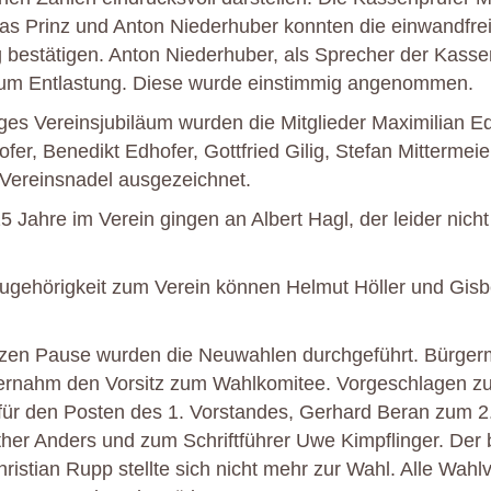
s Prinz und Anton Niederhuber konnten die einwandfre
bestätigen. Anton Niederhuber, als Sprecher der Kassen
m Entlastung. Diese wurde einstimmig angenommen.
riges Vereinsjubiläum wurden die Mitglieder Maximilian E
fer, Benedikt Edhofer, Gottfried Gilig, Stefan Mittermeie
Vereinsnadel ausgezeichnet.
25 Jahre im Verein gingen an Albert Hagl, der leider nic
ugehörigkeit zum Verein können Helmut Höller und Gis
rzen Pause wurden die Neuwahlen durchgeführt. Bürgerm
rnahm den Vorsitz zum Wahlkomitee. Vorgeschlagen z
für den Posten des 1. Vorstandes, Gerhard Beran zum 2
her Anders und zum Schriftführer Uwe Kimpflinger. Der 
hristian Rupp stellte sich nicht mehr zur Wahl. Alle Wah