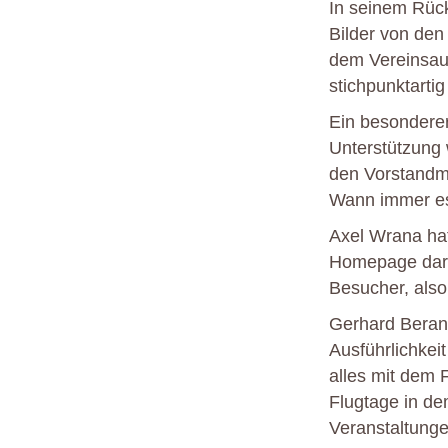
In seinem Rück
Bilder von den
dem Vereinsaus
stichpunktartig
Ein besonderer 
Unterstützung
den Vorstandmi
Wann immer es 
Axel Wrana hat
Homepage darz
Besucher, also
Gerhard Beran 
Ausführlichkei
alles mit dem 
Flugtage in de
Veranstaltunge