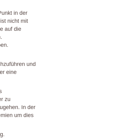
unkt in der
ist nicht mit
e auf die
.
ben.
chzuführen und
er eine
s
er zu
ugehen. In der
emien um dies
g.