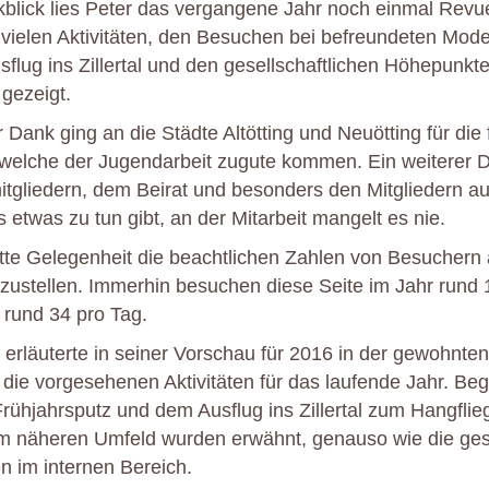
blick lies Peter das vergangene Jahr noch einmal Revu
 vielen Aktivitäten, den Besuchen bei befreundeten Model
flug ins Zillertal und den gesellschaftlichen Höhepunk
 gezeigt.
Dank ging an die Städte Altötting und Neuötting für die f
 welche der Jugendarbeit zugute kommen. Ein weiterer 
tgliedern, dem Beirat und besonders den Mitgliedern a
etwas zu tun gibt, an der Mitarbeit mangelt es nie.
te Gelegenheit die beachtlichen Zahlen von Besuchern 
ustellen. Immerhin besuchen diese Seite im Jahr rund 
 rund 34 pro Tag.
erläuterte in seiner Vorschau für 2016 in der gewohnten
t die vorgesehenen Aktivitäten für das laufende Jahr. Be
Frühjahrsputz und dem Ausflug ins Zillertal zum Hangflieg
m näheren Umfeld wurden erwähnt, genauso wie die gese
n im internen Bereich.