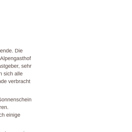
nende. Die
m Alpengasthof
stgeber, sehr
 sich alle
de verbracht
 Sonnenschein
ren.
ch einige