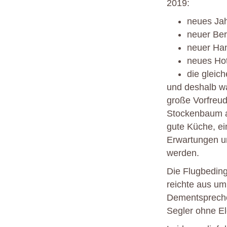
2019:
neues Ja
neuer Be
neuer Ha
neues Hot
die gleic
und deshalb wa
große Vorfreude
Stockenbaum am
gute Küche, ei
Erwartungen u
werden.
Die Flugbedin
reichte aus um
Dementsprechen
Segler ohne El